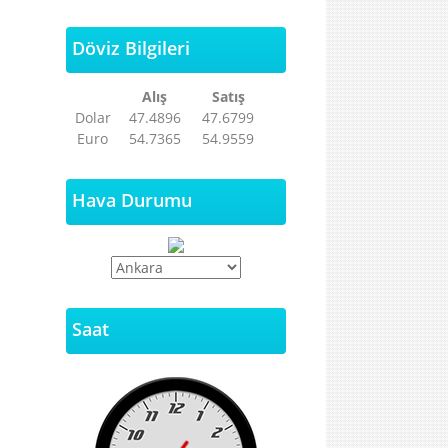
Döviz Bilgileri
Alış
Satış
Dolar
47.4896
47.6799
Euro
54.7365
54.9559
Hava Durumu
Saat