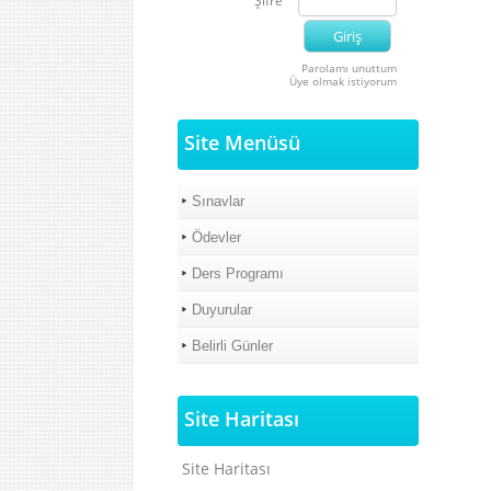
Şifre
Parolamı unuttum
Üye olmak istiyorum
Site Menüsü
Sınavlar
Ödevler
Ders Programı
Duyurular
Belirli Günler
Site Haritası
Site Haritası