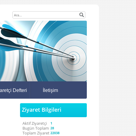
aretçi Defteri
İletişim
Ziyaret Bilgileri
Aktif Ziyaretçi
1
Bugün Toplam
28
Toplam Ziyaret
22038