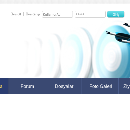
Üye Ol
Üye Girişi
da
Forum
Dosyalar
Foto Galeri
Ziy